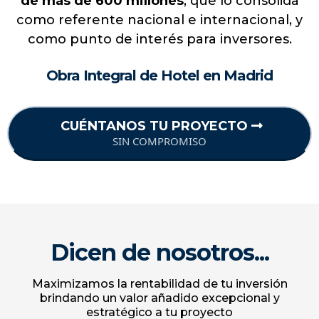
HOSPITALITY & LIVING
¿Por qué Madrid es una de las mejores
ciudades en inversión hotelera?
Madrid concentra un
14% del volumen
total
invertido en nuestro país, con
21 operaciones
de más de 600 millones
, que lo consolida