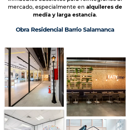
RESIDENCIAL & EDIFICIOS
¿Cuánto se revaloriza un inmueble
después de su rehabilitación?
La rehabilitación de viviendas de más de 50
años puede
aumentar su valor hasta un 45%
,
convirtiéndose en una inversión estratégica
para futuras ventas. Así como transformar
inmuebles obsoletos para reintegrarlos al